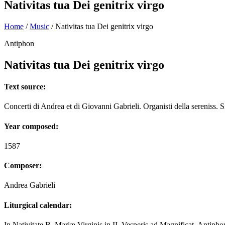
Nativitas tua Dei genitrix virgo
Home
/
Music
/
Nativitas tua Dei genitrix virgo
Antiphon
Nativitas tua Dei genitrix virgo
Text source:
Concerti di Andrea et di Giovanni Gabrieli. Organisti della sereniss. S
Year composed:
1587
Composer:
Andrea Gabrieli
Liturgical calendar:
In Nativitate B. Mariæ Virginis in II. Vesperis ad Magnificat. Antipho