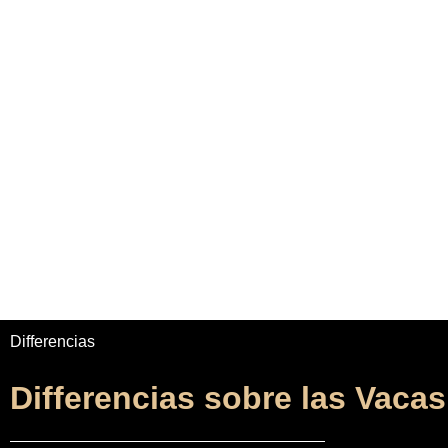
Home
Adrian Maydwell
Music Archive
Di
Differencias
Differencias sobre las Vacas